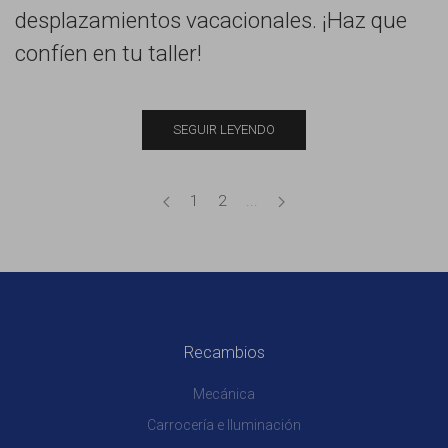
desplazamientos vacacionales. ¡Haz que
confíen en tu taller!
SEGUIR LEYENDO
1
2
...
Recambios
Mecánica
Carrocería e Iluminación