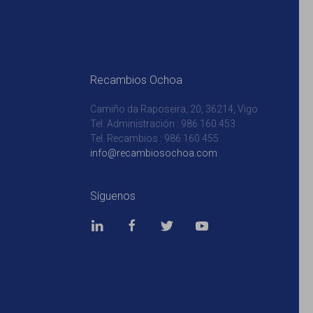
Recambios Ochoa
Camiño da Raposeira, 20, 36214, Vigo
Tel. Administración : 986 160 453
Tel. Recambios : 986 160 455
info@recambiosochoa.com
Síguenos