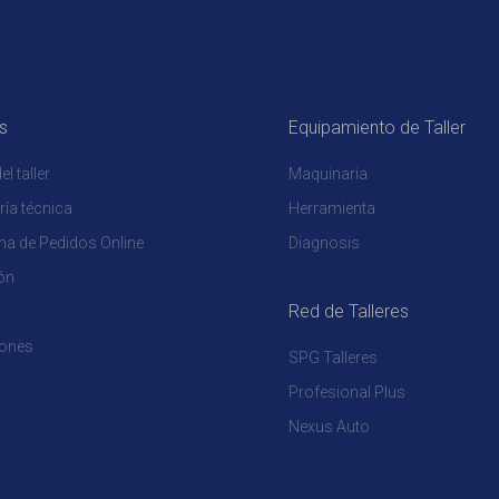
s
Equipamiento de Taller
l taller
Maquinaria
ía técnica
Herramienta
ma de Pedidos Online
Diagnosis
ón
Red de Talleres
ones
SPG Talleres
Profesional Plus
Nexus Auto