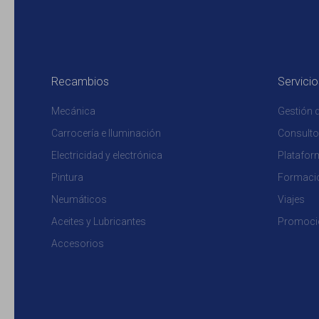
Recambios
Servicio
Mecánica
Gestión de
Carrocería e Iluminación
Consultor
Electricidad y electrónica
Platafor
Pintura
Formaci
Neumáticos
Viajes
Aceites y Lubricantes
Promoci
Accesorios